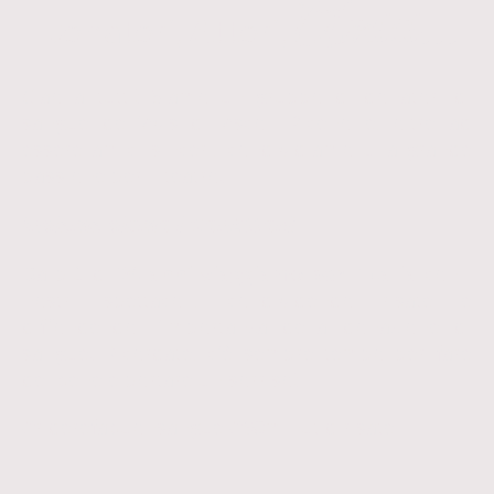
Amici...
D
onatori,
A
ttori,
Ciao a tutti! Siamo un gruppo di donatori di
sangue dell'Avis di Ascoli Piceno e, oltre ad
essere amici sinceri, condividiamo una grande
passione per il teatro.
Insieme siamo i DonAttori!
Da più di
20 anni viaggiamo per l'Italia
con i
nostri spettacoli, condividendo risate e
diffondendo l'importanza della donazione di
sangue. Ricordate, c'è sempre tempo per fare
del bene e portare un sorriso!
#riderefabuonsangue #90minutidirisate