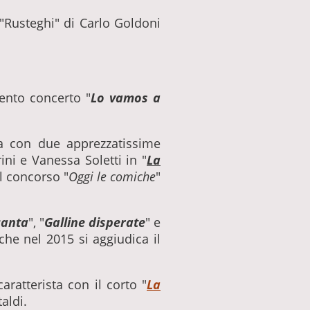
 "Rusteghi" di Carlo Goldoni
ento concerto "
Lo vamos a
nza con due apprezzatissime
ini e Vanessa Soletti in "
La
al concorso "
Oggi le comiche
"
canta
", "
Galline disperate
" e
he nel 2015 si aggiudica il
ratterista con il corto "
La
aldi.