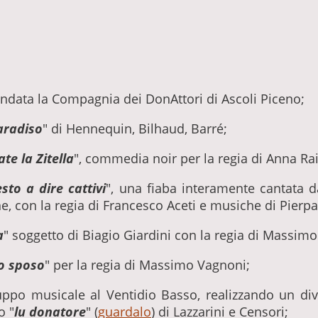
ondata la Compagnia dei DonAttori di Ascoli Piceno;
paradiso
" di Hennequin, Bilhaud, Barré;
te la Zitella
", commedia noir per la regia di Anna R
esto a dire cattivi
", una fiaba interamente cantata d
one, con la regia di Francesco Aceti e musiche di Pierpa
a
" soggetto di Biagio Giardini con la regia di Massim
o sposo
" per la regia di Massimo Vagnoni;
po musicale al Ventidio Basso, realizzando un div
o "
lu donatore
" (
guardalo
) di Lazzarini e Censori;