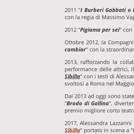
2011 "
I Burberi Gabbati o 
con la regia di Massimo Va
2012 "
Pigiama per sei
" con
Ottobre 2012, la Compagnia
cambiar
" con la straordina
2013, rafforzando la colla
performance delle attrici, 
Sibilla
" con i testi di Aless
svoltosi a Roma nel Maggio 
Dal 2013 ad oggi sono state r
"
Brodo di Gallina
", divert
premio migliore corto teatr
2017, Alessandra Lazzarini 
Sibilla
" portato in scena a "