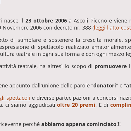
a
i nasce il
23 ottobre 2006
a Ascoli Piceno e viene r
 9 Novembre 2006 con decreto nr. 388 (
leggi l'atto cos
tto di stimolare e sostenere la crescita morale, spir
 espressione di spettacolo realizzato amatorialment
a cultura teatrale in ogni sua forma e con ogni mezzo 
attività teatrale, ha altresì lo scopo di
promuovere l
ene appunto dall'unione delle parole "
donatori
" e "
a
li spettacoli
e diverse partecipazioni a concorsi nazi
, ci siamo aggiudicati
oltre 20 premi
. E di
compli
 riceverne perché
abbiamo appena cominciato
!!!