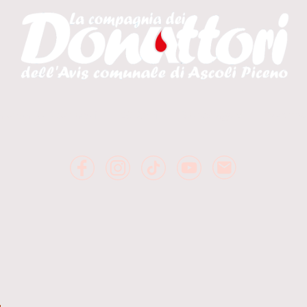
alendario Spettacoli
20 Anni
Backstage
Docume