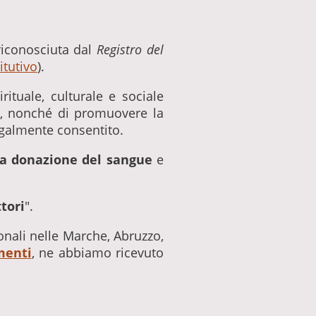
iconosciuta dal
Registro del
titutivo
).
ituale, culturale e sociale
e, nonché di promuovere la
legalmente consentito.
a donazione del sangue
e
ttori
".
onali nelle Marche, Abruzzo,
menti
, ne abbiamo ricevuto