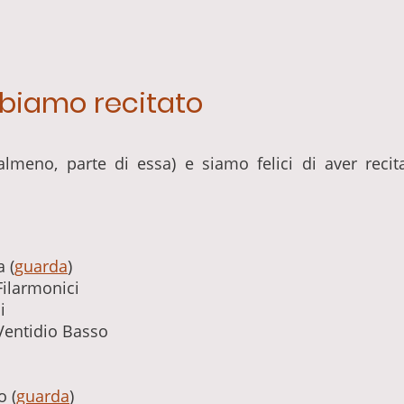
bbiamo recitato
 almeno, parte di essa) e siamo felici di aver recita
a (
guarda
)
Filarmonici
i
 Ventidio Basso
o (
guarda
)