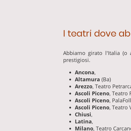
I teatri dove a
Abbiamo girato l'Italia (o
prestigiosi.
Ancona
,
Altamura
(Ba)
Arezzo
, Teatro Petrarc
Ascoli Piceno
, Teatro 
Ascoli Piceno
, PalaFoll
Ascoli Piceno
, Teatro
Chiusi
,
Latina
,
Milano
, Teatro Carcan