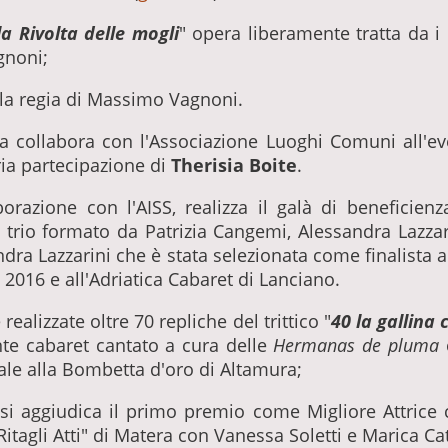
la Rivolta delle mogli
" opera liberamente tratta da i
gnoni;
 la regia di Massimo Vagnoni.
 collabora con l'Associazione Luoghi Comuni all'ev
ria partecipazione di
Therisia Boite
.
borazione con l'AISS, realizza il galà di beneficie
il trio formato da Patrizia Cangemi, Alessandra Lazzar
andra Lazzarini che è stata selezionata come finalista 
2016 e all'Adriatica Cabaret di Lanciano.
ealizzate oltre 70 repliche del trittico "
40 la gallina 
ente cabaret cantato a cura delle
Hermanas de pluma
c
ale alla Bombetta d'oro di Altamura;
si aggiudica il primo premio come Migliore Attrice ca
Ritagli Atti" di Matera con Vanessa Soletti e Marica Cat